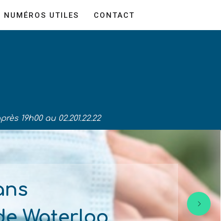
NUMÉROS UTILES
CONTACT
é
après 19h00 au 02.201.22.22
ans
de Waterloo