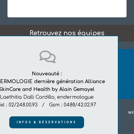
Retrouvez nos équipes
Nouveauté :
ESPACE
MEDI WATERLOO
RMOLOGIE dernière génération Alliance
Chaussée de Bruxelles n°325 - 1410 Waterloo
SkinCare and Health by Alain Gemayel
TEL : +32 02/248.00.93
Laethitia Dalli Cardillo, endermologue
Tel : 02/248.00.93 /
Gsm : 0488/42.02.97
TATIONS
INFOS GÉNÉRALES
NUMÉROS UTILES
ME
INFOS & RÉSERVATIONS