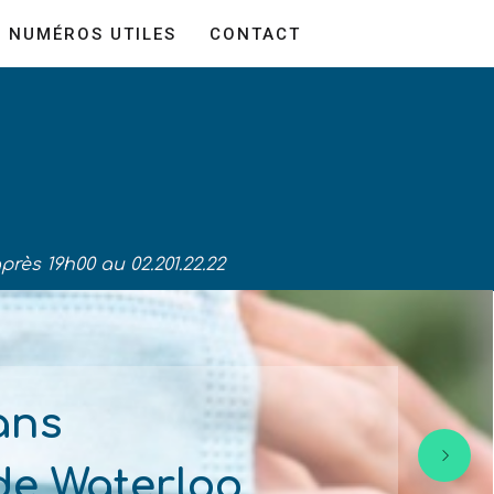
NUMÉROS UTILES
CONTACT
é
après 19h00 au 02.201.22.22
ans
de Waterloo