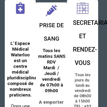
MEDI
SECRETARI
PRISE DE
WATERLOO
ET
SANG
L' Espace
RENDEZ-
Médical
Tous les
Waterloo
matins
SANS
est un
RDV
VOUS
centre
Mardi /
médical
Jeudi /
Tous les
pluridisciplinaire
vendredi
jours du
composé de
de 07h00 à
lundi au
nombreux
09h00
vendredi
praticiens.
de 08h00
à 15h00
A emporter
TEL : +32
Dans une