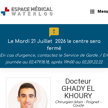
Menu
Vous êtes ici :
Accueil
Consultations
Le Mardi 21 Juillet 2026 le centre sera
Chirurgie
fermé
Chirurgie Main - Poignet - Coude
En cas d’urgence, contactez le Service de Garde. /
En
GHADY EL KHOURY
journée au 02.479.18.18, après 19h00 au 02.201.22.22
Docteur
GHADY EL
KHOURY
Chirurgien Main - Poignet -
Coude