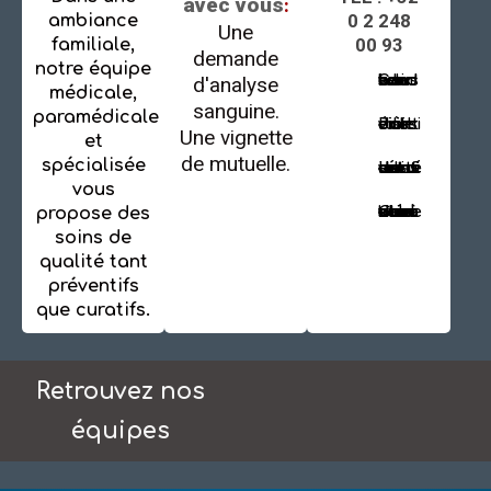
avec vous
:
0 2 248
ambiance
Une
00 93
familiale,
demande
notre équipe
Sur rendez-vous : du lundi au samedi
d'analyse
médicale,
sanguine.
paramédicale
Possibilité de visite à domicile
Une vignette
et
de mutuelle.
spécialisée
La confidentialité de votre dossier est assurée
vous
Garantie d'un libre accès au médecin de votre choix
propose des
soins de
qualité tant
préventifs
que curatifs.
Retrouvez nos
équipes